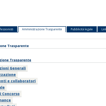
fessionisti
Amministrazione Trasparente
Pubblicità legale
Lin
ione Trasparente
zione Trasparente
zioni Generali
zzazione
nti e collaboratori
ale
i Concorso
mance