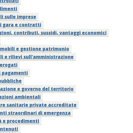
ntrollati
dimenti
li sulle imprese
i gara e contratti
ioni, contributi, sussidi, vantaggi economici
mobili e gestione patrimonio
li e rilievi sull'amministrazione
 erogati
ui pagamenti
pubbliche
cazione e governo del territorio
azioni ambientali
re sanitarie private accreditate
nti straordinari di emergenza
à e procedimenti
ontenuti