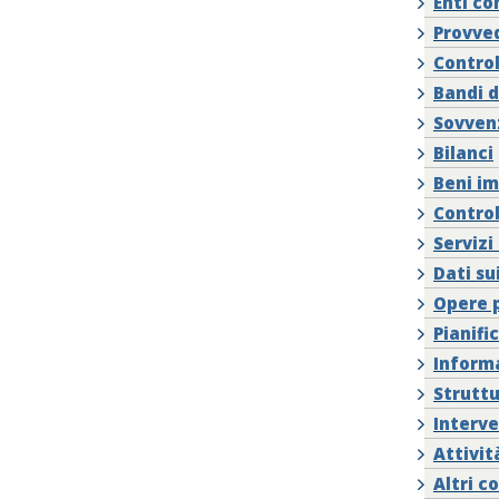
Enti co
Provve
Control
Bandi d
Sovvenz
Bilanci
Beni im
Control
Servizi
Dati s
Opere 
Pianifi
Inform
Struttu
Interve
Attivit
Altri c