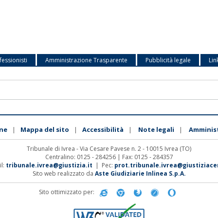
fessionisti
Amministrazione Trasparente
Pubblicità legale
Lin
ne
Mappa del sito
Accessibilità
Note legali
Amminis
|
|
|
|
Tribunale di Ivrea - Via Cesare Pavese n. 2 - 10015 Ivrea (TO)
Centralino: 0125 - 284256 | Fax: 0125 - 284357
l:
tribunale.ivrea@giustizia.it
| Pec:
prot.tribunale.ivrea@giustiziacer
Sito web realizzato da
Aste Giudiziarie Inlinea S.p.A.
Sito ottimizzato per: