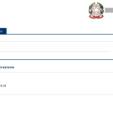
ks
trazione
t.it