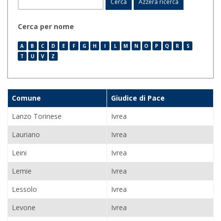
Cerca per nome
A
B
C
D
E
F
G
H
I
L
M
N
O
P
Q
R
S
T
U
V
Z
Comune
Giudice di Pace
Lanzo Torinese
Ivrea
Lauriano
Ivrea
Leini
Ivrea
Lemie
Ivrea
Lessolo
Ivrea
Levone
Ivrea